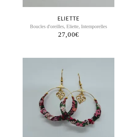
options
peuvent
être
ELIETTE
choisies
,
,
Boucles d'oreilles
Eliette
Intemporelles
sur
27,00
€
la
page
du
produit
Ce
produit
a
plusieurs
variations.
Les