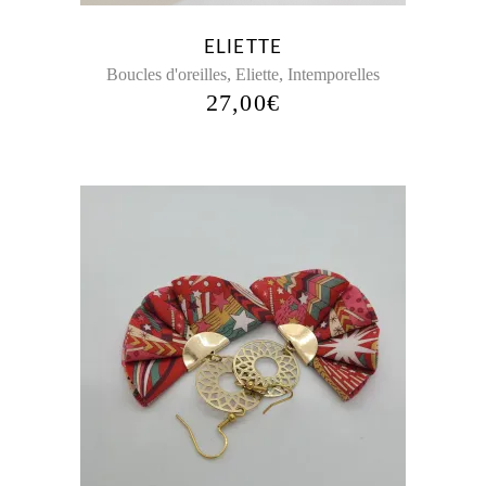
peuvent
être
ELIETTE
choisies
,
,
Boucles d'oreilles
Eliette
Intemporelles
sur
27,00
€
la
page
du
produit
Ce
produit
a
plusieurs
variations.
Les