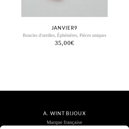
JANVIER9
,
,
Boucles d'oreilles
Éphémères
Pièces uniques
35,00
€
A. WINT BIJOUX
Marque française
Création de bijoux fantaisie