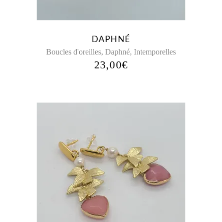
options
peuvent
être
DAPHNÉ
choisies
,
,
Boucles d'oreilles
Daphné
Intemporelles
sur
23,00
€
la
page
du
produit