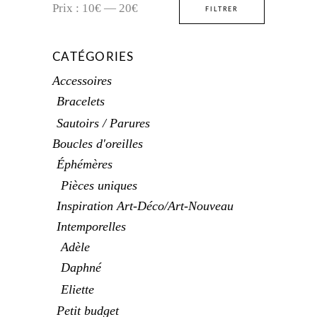
Prix
Prix
Prix :
10€
—
20€
FILTRER
min
max
CATÉGORIES
Accessoires
Bracelets
Sautoirs / Parures
Boucles d'oreilles
Éphémères
Pièces uniques
Inspiration Art-Déco/Art-Nouveau
Intemporelles
Adèle
Daphné
Eliette
Petit budget