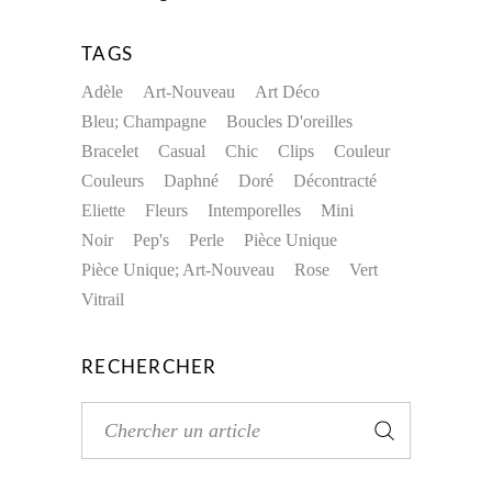
TAGS
Adèle
Art-Nouveau
Art Déco
Bleu; Champagne
Boucles D'oreilles
Bracelet
Casual
Chic
Clips
Couleur
Couleurs
Daphné
Doré
Décontracté
Eliette
Fleurs
Intemporelles
Mini
Noir
Pep's
Perle
Pièce Unique
Pièce Unique; Art-Nouveau
Rose
Vert
Vitrail
RECHERCHER
Search
for: