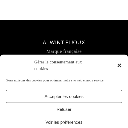
A. WINT BIJOUX
Marque française
Création de bijoux fantaisie
Gérer le consentement aux
Contact
cookies
CGV
Nous utilisons des cookies pour optimiser notre site web et notre service.
Politique de confidentialité – Cookies
Accepter les cookies
Refuser
Voir les préférences